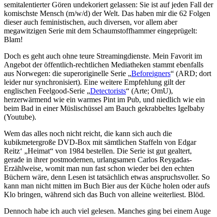
semitalentierter Gören undekoriert gelassen: Sie ist auf jeden Fall der
komischste Mensch (m/w/d) der Welt. Das haben mir die 62 Folgen
dieser auch feministischen, auch diversen, vor allem aber
megawitzigen Serie mit dem Schaumstoffhammer eingeprügelt:
Blam!
Doch es geht auch ohne teure Streamingdienste. Mein Favorit im
Angebot der öffentlich-rechtlichen Mediatheken stammt ebenfalls
aus Norwegen: die superoriginelle Serie „
Beforeigners
“ (ARD; dort
leider nur synchronisiert). Eine weitere Empfehlung gilt der
englischen Feelgood-Serie „
Detectorists
“ (Arte; OmU),
herzerwärmend wie ein warmes Pint im Pub, und niedlich wie ein
beim Bad in einer Müslischüssel am Bauch gekrabbeltes Igelbaby
(Youtube).
Wem das alles noch nicht reicht, die kann sich auch die
kubikmetergroße DVD-Box mit sämtlichen Staffeln von Edgar
Reitz‘ „Heimat“ von 1984 bestellen. Die Serie ist gut gealtert,
gerade in ihrer postmodernen, urlangsamen Carlos Reygadas-
Erzählweise, womit man nun fast schon wieder bei den echten
Büchern wäre, denn Lesen ist tatsächlich etwas anspruchsvoller. So
kann man nicht mitten im Buch Bier aus der Küche holen oder aufs
Klo bringen, während sich das Buch von alleine weiterliest. Blöd.
Dennoch habe ich auch viel gelesen. Manches ging bei einem Auge