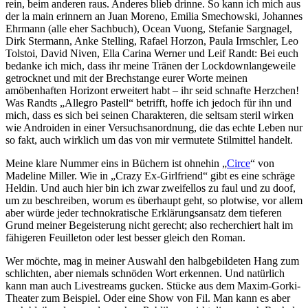
rein, beim anderen raus. Anderes blieb drinne. So kann ich mich aus
der la main erinnern an Juan Moreno, Emilia Smechowski, Johannes
Ehrmann (alle eher Sachbuch), Ocean Vuong, Stefanie Sargnagel,
Dirk Stermann, Anke Stelling, Rafael Horzon, Paula Irmschler, Leo
Tolstoi, David Niven, Ella Carina Werner und Leif Randt: Bei euch
bedanke ich mich, dass ihr meine Tränen der Lockdownlangeweile
getrocknet und mit der Brechstange eurer Worte meinen
amöbenhaften Horizont erweitert habt – ihr seid schnafte Herzchen!
Was Randts „Allegro Pastell“ betrifft, hoffe ich jedoch für ihn und
mich, dass es sich bei seinen Charakteren, die seltsam steril wirken
wie Androiden in einer Versuchsanordnung, die das echte Leben nur
so fakt, auch wirklich um das von mir vermutete Stilmittel handelt.
Meine klare Nummer eins in Büchern ist ohnehin „
Circe
“ von
Madeline Miller. Wie in „Crazy Ex-Girlfriend“ gibt es eine schräge
Heldin. Und auch hier bin ich zwar zweifellos zu faul und zu doof,
um zu beschreiben, worum es überhaupt geht, so plotwise, vor allem
aber würde jeder technokratische Erklärungsansatz dem tieferen
Grund meiner Begeisterung nicht gerecht; also recherchiert halt im
fähigeren Feuilleton oder lest besser gleich den Roman.
Wer möchte, mag in meiner Auswahl den halbgebildeten Hang zum
schlichten, aber niemals schnöden Wort erkennen. Und natürlich
kann man auch Livestreams gucken. Stücke aus dem Maxim-Gorki-
Theater zum Beispiel. Oder eine Show von Fil. Man kann es aber