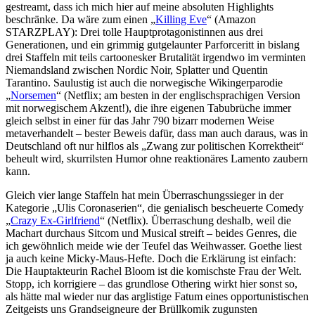
gestreamt, dass ich mich hier auf meine absoluten Highlights
beschränke. Da wäre zum einen „
Killing Eve
“ (Amazon
STARZPLAY): Drei tolle Hauptprotagonistinnen aus drei
Generationen, und ein grimmig gutgelaunter Parforceritt in bislang
drei Staffeln mit teils cartoonesker Brutalität irgendwo im verminten
Niemandsland zwischen Nordic Noir, Splatter und Quentin
Tarantino. Saulustig ist auch die norwegische Wikingerparodie
„
Norsemen
“ (Netflix; am besten in der englischsprachigen Version
mit norwegischem Akzent!), die ihre eigenen Tabubrüche immer
gleich selbst in einer für das Jahr 790 bizarr modernen Weise
metaverhandelt – bester Beweis dafür, dass man auch daraus, was in
Deutschland oft nur hilflos als „Zwang zur politischen Korrektheit“
beheult wird, skurrilsten Humor ohne reaktionäres Lamento zaubern
kann.
Gleich vier lange Staffeln hat mein Überraschungssieger in der
Kategorie „Ulis Coronaserien“, die genialisch bescheuerte Comedy
„
Crazy Ex-Girlfriend
“ (Netflix). Überraschung deshalb, weil die
Machart durchaus Sitcom und Musical streift – beides Genres, die
ich gewöhnlich meide wie der Teufel das Weihwasser. Goethe liest
ja auch keine Micky-Maus-Hefte. Doch die Erklärung ist einfach:
Die Hauptakteurin Rachel Bloom ist die komischste Frau der Welt.
Stopp, ich korrigiere – das grundlose Othering wirkt hier sonst so,
als hätte mal wieder nur das arglistige Fatum eines opportunistischen
Zeitgeists uns Grandseigneure der Brüllkomik zugunsten