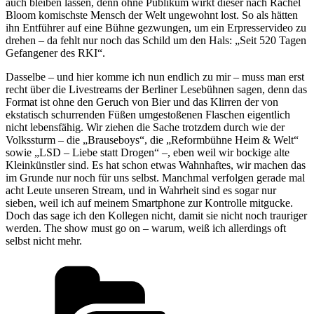
auch bleiben lassen, denn ohne Publikum wirkt dieser nach Rachel
Bloom komischste Mensch der Welt ungewohnt lost. So als hätten
ihn Entführer auf eine Bühne gezwungen, um ein Erpresservideo zu
drehen – da fehlt nur noch das Schild um den Hals: „Seit 520 Tagen
Gefangener des RKI“.
Dasselbe – und hier komme ich nun endlich zu mir – muss man erst
recht über die Livestreams der Berliner Lesebühnen sagen, denn das
Format ist ohne den Geruch von Bier und das Klirren der von
ekstatisch schurrenden Füßen umgestoßenen Flaschen eigentlich
nicht lebensfähig. Wir ziehen die Sache trotzdem durch wie der
Volkssturm – die „Brauseboys“, die „Reformbühne Heim & Welt“
sowie „LSD – Liebe statt Drogen“ –, eben weil wir bockige alte
Kleinkünstler sind. Es hat schon etwas Wahnhaftes, wir machen das
im Grunde nur noch für uns selbst. Manchmal verfolgen gerade mal
acht Leute unseren Stream, und in Wahrheit sind es sogar nur
sieben, weil ich auf meinem Smartphone zur Kontrolle mitgucke.
Doch das sage ich den Kollegen nicht, damit sie nicht noch trauriger
werden. The show must go on – warum, weiß ich allerdings oft
selbst nicht mehr.