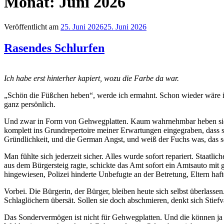
Monat:
Juni 2026
Veröffentlicht am
25. Juni 2026
25. Juni 2026
Rasendes Schlurfen
Ich habe erst hinterher kapiert, wozu die Farbe da war.
„Schön die Füßchen heben“, werde ich ermahnt. Schon wieder wäre ich 
ganz persönlich.
Und zwar in Form von Gehwegplatten. Kaum wahrnehmbar heben sich ei
komplett ins Grundrepertoire meiner Erwartungen eingegraben, dass so
Gründlichkeit, und die German Angst, und weiß der Fuchs was, das so
Man fühlte sich jederzeit sicher. Alles wurde sofort repariert. Staatl
aus dem Bürgersteig ragte, schickte das Amt sofort ein Amtsauto mit 
hingewiesen, Polizei hinderte Unbefugte an der Betretung, Eltern haf
Vorbei. Die Bürgerin, der Bürger, bleiben heute sich selbst überlassen.
Schlaglöchern übersät. Sollen sie doch abschmieren, denkt sich Stiefva
Das Sondervermögen ist nicht für Gehwegplatten. Und die können ja 