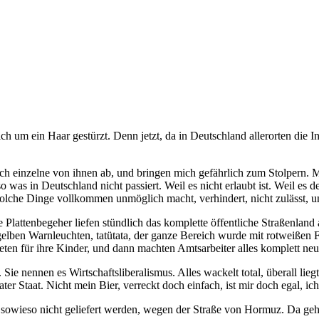
um ein Haar gestürzt. Denn jetzt, da in Deutschland allerorten die In
nzelne von ihnen ab, und bringen mich gefährlich zum Stolpern. Manch
 was in Deutschland nicht passiert. Weil es nicht erlaubt ist. Weil es
lche Dinge vollkommen unmöglich macht, verhindert, nicht zulässt, unt
iche Plattenbegeher liefen stündlich das komplette öffentliche Straßenla
gelben Warnleuchten, tatütata, der ganze Bereich wurde mit rotweißen 
teten für ihre Kinder, und dann machten Amtsarbeiter alles komplett ne
 Sie nennen es Wirtschaftsliberalismus. Alles wackelt total, überall lie
ter Staat. Nicht mein Bier, verreckt doch einfach, ist mir doch egal, ic
sowieso nicht geliefert werden, wegen der Straße von Hormuz. Da geht