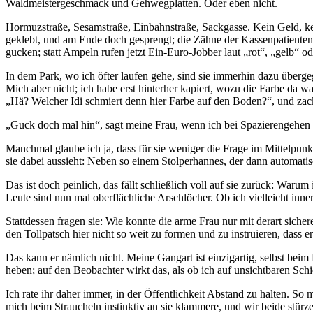
Waldmeistergeschmack und Gehwegplatten. Oder eben nicht.
Hormuzstraße, Sesamstraße, Einbahnstraße, Sackgasse. Kein Geld, ke
geklebt, und am Ende doch gesprengt; die Zähne der Kassenpatienten w
gucken; statt Ampeln rufen jetzt Ein-Euro-Jobber laut „rot“, „gelb“ od
In dem Park, wo ich öfter laufen gehe, sind sie immerhin dazu überge
Mich aber nicht; ich habe erst hinterher kapiert, wozu die Farbe da w
„Hä? Welcher Idi schmiert denn hier Farbe auf den Boden?“, und zack,
„Guck doch mal hin“, sagt meine Frau, wenn ich bei Spazierengehen s
Manchmal glaube ich ja, dass für sie weniger die Frage im Mittelpunkt
sie dabei aussieht: Neben so einem Stolperhannes, der dann automati
Das ist doch peinlich, das fällt schließlich voll auf sie zurück: War
Leute sind nun mal oberflächliche Arschlöcher. Ob ich vielleicht inner
Stattdessen fragen sie: Wie konnte die arme Frau nur mit derart sich
den Tollpatsch hier nicht so weit zu formen und zu instruieren, dass 
Das kann er nämlich nicht. Meine Gangart ist einzigartig, selbst bei
heben; auf den Beobachter wirkt das, als ob ich auf unsichtbaren Schi
Ich rate ihr daher immer, in der Öffentlichkeit Abstand zu halten. S
mich beim Straucheln instinktiv an sie klammere, und wir beide stürzen