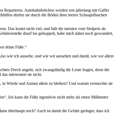
or Reparieren. Autobahnbrücken werden erst jahrelang mit Gaffer
ehhilfen dürfen sie durch die Böden ihrer leeren Schnapsflaschen
en. Das kostet nicht viel, und hält die meisten vom Stolpern ab.
 Gefahrenstelle drauf los gehoppelt, habe mich dabei noch gewundert,
len deine Füße.“
 Also wie ich aussehe, und wie wir aussehen und damit, wie vor allem
euchten Dreck angeht, sich zwangsläufig die Leute fragen, denn die
as interessiert sie nicht.
esen, in Würde und Anmut allein zu bleiben? Und warum vermochte sie
fen“. Ich kann die Füße irgendwie nicht mehr als einen Millimeter
dann überhaupt noch? Auch ist damit die Gefahr geringer, dass ich