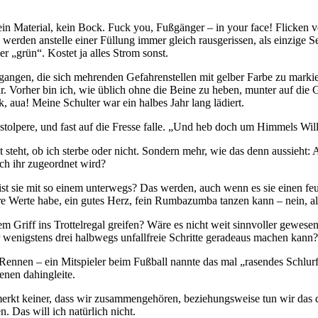
in Material, kein Bock. Fuck you, Fußgänger – in your face! Flicken v
erden anstelle einer Füllung immer gleich rausgerissen, als einzige S
er „grün“. Kostet ja alles Strom sonst.
gangen, die sich mehrenden Gefahrenstellen mit gelber Farbe zu markier
ar. Vorher bin ich, wie üblich ohne die Beine zu heben, munter auf die
 aua! Meine Schulter war ein halbes Jahr lang lädiert.
tolpere, und fast auf die Fresse falle. „Und heb doch um Himmels Wil
 steht, ob ich sterbe oder nicht. Sondern mehr, wie das denn aussieht:
sch ihr zugeordnet wird?
um ist sie mit so einem unterwegs? Das werden, auch wenn es sie einen f
e Werte habe, ein gutes Herz, fein Rumbazumba tanzen kann – nein, all d
erem Griff ins Trottelregal greifen? Wäre es nicht weit sinnvoller gew
er wenigstens drei halbwegs unfallfreie Schritte geradeaus machen kann?
m Rennen – ein Mitspieler beim Fußball nannte das mal „rasendes Schlur
enen dahingleite.
o merkt keiner, dass wir zusammengehören, beziehungsweise tun wir das 
. Das will ich natürlich nicht.