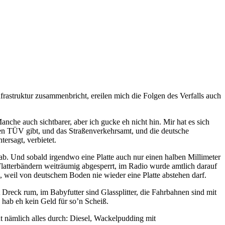
frastruktur zusammenbricht, ereilen mich die Folgen des Verfalls auch
e auch sichtbarer, aber ich gucke eh nicht hin. Mir hat es sich
 den TÜV gibt, und das Straßenverkehrsamt, und die deutsche
ersagt, verbietet.
nd ab. Und sobald irgendwo eine Platte auch nur einen halben Millimeter
Flatterbändern weiträumig abgesperrt, im Radio wurde amtlich darauf
u, weil von deutschem Boden nie wieder eine Platte abstehen darf.
gt Dreck rum, im Babyfutter sind Glassplitter, die Fahrbahnen sind mit
h hab eh kein Geld für so’n Scheiß.
 nämlich alles durch: Diesel, Wackelpudding mit