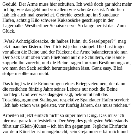
Geduld. Der Arme muss hier schuften. Ich weiß doch gar nicht mehr
richtig, wie das geht und vor allem wie scheiße das ist. Natürlich
hab ich auch mal gearbeitet. Getreide geschippt im Spandauer
Hafen, achtzig Kilo schwere Kakaosäcke geschleppt in der
Lagerhalle. Westberliner Senatsreserve. So lange her ist das. Zum
Glück.
„Was? Achtzigkilosäcke, du halbes Huhn, du Sesselpuper?“, mag
jetzt mancher lästern. Der Trick ist jedoch simpel: Die Last tragen
vor allem die Beine und der Rücken; die Arme balancieren sie nur.
Der Sack läuft oben vom Fließband auf die Schultern, die Hände
zuppeln ihn zurecht, und die Beine tragen ihn zum Bestimmungsort,
wo man den Sack seitlich heruntergleiten lässt. Ganz easy. Bloß
stolpern sollte man nicht.
Das klingt wie die Erinnerungen eines Kriegsveteranen, der dann
die restlichen fünfzig Jahre seines Lebens nur noch die Beine
hochlegt. Und wer was dagegen sagt, bekommt halt das
Totschlagargument Stalingrad respektive Spandauer Hafen serviert:
„Ich hab schon was geleistet, vor fünfzig Jahren, das muss reichen.“
Arbeiten ist jetzt einfach nicht so super mein Ding. Das muss ich
hier mal ganz klar feststellen. Der Weg des geringsten Widerstands
führt zur (Klein-)Kunst – ich bin ihn gegangen. Jegliche Ehrfurcht
vor dem Künstler ist unangebracht, sein Gejammer erbärmlich und