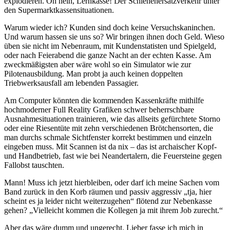
explodieren. Oh nein, Lernkasse! Der Schienenersatzverkehr unter
den Supermarktkassensituationen.
Warum wieder ich? Kunden sind doch keine Versuchskaninchen.
Und warum hassen sie uns so? Wir bringen ihnen doch Geld. Wieso
üben sie nicht im Nebenraum, mit Kundenstatisten und Spielgeld,
oder nach Feierabend die ganze Nacht an der echten Kasse. Am
zweckmäßigsten aber wäre wohl so ein Simulator wie zur
Pilotenausbildung. Man probt ja auch keinen doppelten
Triebwerksausfall am lebenden Passagier.
Am Computer könnten die kommenden Kassenkräfte mithilfe
hochmoderner Full Reality Grafiken schwer beherrschbare
Ausnahmesituationen trainieren, wie das allseits gefürchtete Storno
oder eine Riesentüte mit zehn verschiedenen Brötchensorten, die
man durchs schmale Sichtfenster korrekt bestimmen und einzeln
eingeben muss. Mit Scannen ist da nix – das ist archaischer Kopf-
und Handbetrieb, fast wie bei Neandertalern, die Feuersteine gegen
Fallobst tauschten.
Mann! Muss ich jetzt hierbleiben, oder darf ich meine Sachen vom
Band zurück in den Korb räumen und passiv aggressiv „tja, hier
scheint es ja leider nicht weiterzugehen“ flötend zur Nebenkasse
gehen? „Vielleicht kommen die Kollegen ja mit ihrem Job zurecht.“
Aber das wäre dumm und ungerecht. Lieber fasse ich mich in