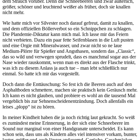
dem Strauch vorüber. Denn die Schneebeeren sind zwar äußerlich,
größer, schöner und leuchtend weißer als früher, doch sie knallen
nicht mehr.
Wie hatte mich vor Silvester noch darauf gefreut, damit zu knallen,
und dem offiziellen Böllerverbot so ein Schnippchen zu schlagen.
Die Plandemie-Diktatur kann mich mal. Ich lasse mir das Feiern
nicht verbieten. Dazu ein paar fette Seifenblasen in die Luft pusten
und eine Orgie mit Mineralwasser, und zwar nicht so ne laue
Medium-Plörre für Spießer und Angsthasen, sondern das „Classic“,
das so wild und verwegen sprudelt, dass es manchmal sogar aus der
Nase wieder rauskommt, wenn man es direkt aus der Flasche trinkt,
was ich zu diesem Anlass ja auch tue – man lebt schließlich nur
einmal. So hatte ich mir das vorgestellt.
Doch dann die Enttäuschung: So fest ich die Beeren auch auf den
Asphaltboden schmettere, machen sie praktisch kein Geräusch mehr.
Ich kann es nicht glauben, und probiere es wohl an die tausend Mal
vergeblich bis zur Sehnenscheidenentzündung. Doch allenfalls ein
leises „plopp“ ist zu hören.
In meiner Kindheit haben die ja noch richtig laut gekracht. So weiß
es zumindest meine Erinnerung, in der sich eine Schneebeere im
Sound nur marginal von einer Handgranate unterscheidet. Es kann
schon sein, dass uns als Kindern alles viel intensiver vorkam, bunter,
lauter, größer und auch länger andauernd. Gerüche, Geschmäcker