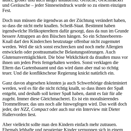
und Geräusche – jeder Sinneseindruck wurde so zu einem einzigen
Fest.
Doch nun müssen die irgendwas an der Züchtung verändert haben,
so dass die nicht mehr knallen. Scheiß-Staat. Bestimmt haben
irgendwelche Helikoptereltern dafür gesorgt, dass da nun im Grunde
bessere Attrappen an den Büschen hängen. So ein Schneebeeren-
Knall darf den Kinderchen heutzutage offenbar nicht zugemutet
werden. Weil die sich sonst erschrecken und noch mehr Allergien
entwickeln oder posttraumatische Belastungsstörungen. Auch
Glutenunverträglichkeit. Die böse Wirklichkeit da draußen muss vor
ihnen um jeden Preis ferngehalten werden. Sonst verklagen die
Eltern das Gartenbauamt und das wird dann aber mal so richtig
teuer. Und die konfliktscheue Regierung knickt natürlich ein.
Ganz davon abgesehen könnten ja auch Schwerhörige diskriminiert
werden, weil es für die nicht richtig knallt, so dass ihnen der Spaß
entgeht, und deshalb soll keiner Spaß haben, damit es fair für alle
zugeht. Immer diese Gleichmacherei. Es ist ein moralisierendes
Trommelfeuer, das uns noch alle hinwegfegen wird. Das weiß doch
jeder, der
NZZ
,
Compact
oder auch nur ein Interview mit Dieter
Hallervorden liest.
Aber vielleicht sollte man den Kindern einfach mehr zutrauen.
Ehemals lebhafte und neugierige Kinder verpuppen sich in einem