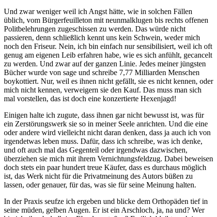
Und zwar weniger weil ich Angst hätte, wie in solchen Fällen
üblich, vom Bürgerfeuilleton mit neunmalklugen bis rechts offenen
Politbelehrungen zugeschissen zu werden. Das würde nicht
passieren, denn schließlich kennt uns kein Schwein, weder mich
noch den Friseur. Nein, ich bin einfach nur sensibilisiert, weil ich oft
genug am eigenen Leib erfahren habe, wie es sich anfühlt, gecancelt
zu werden. Und zwar auf der ganzen Linie. Jedes meiner jüngsten
Bücher wurde von sage und schreibe 7,77 Milliarden Menschen
boykottiert. Nur, weil es ihnen nicht gefällt, sie es nicht kennen, oder
mich nicht kennen, verweigern sie den Kauf. Das muss man sich
mal vorstellen, das ist doch eine konzertierte Hexenjagd!
Einigen halte ich zugute, dass ihnen gar nicht bewusst ist, was für
ein Zerstörungswerk sie so in meiner Seele anrichten. Und die eine
oder andere wird vielleicht nicht daran denken, dass ja auch ich von
irgendetwas leben muss. Dafür, dass ich schreibe, was ich denke,
und oft auch mal das Gegenteil oder irgendwas dazwischen,
überziehen sie mich mit ihrem Vernichtungsfeldzug. Dabei beweisen
doch stets ein paar hundert treue Käufer, dass es durchaus möglich
ist, das Werk nicht für die Privatmeinung des Autors büßen zu
lassen, oder genauer, für das, was sie für seine Meinung halten.
In der Praxis seufze ich ergeben und blicke dem Orthopäden tief in
seine müden, gelben Augen. Er ist ein Arschloch, ja, na und? Wer