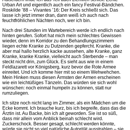
Urban Art und eigentlich auch ein fancy Festival-Bändchen.
Roskilde ’88 – Vivantes ’16: Der Kreis schließt sich. Das
lasse ich jetzt immer dran, dann weiß ich auch nach
feuchtfröhlichen Nächten noch, wer ich bin.
Nach drei Stunden im Wartebereich werde ich endlich nach
hinten gerufen. Sofort hat mich mein schlechtes Gewissen
wieder, denn im Korridor zu den Behandlungszimmern
liegen echte Kranke zu Dutzenden gepfercht. Kranke, die
aber mal hallo herzlich kacke aussehen, alte Kranke, ganz
Kranke, kranke Kranke, vielleicht auch Sterbende – man
steckt nicht drin, zum Glück. Es sieht aus wie in einem
Feldlazarett vor Königsberg, kurz bevor die Rote Armee
einreitet. Und ich komme hier mit so einem Wehwehchen.
Mein Hinken muss diesen Ärmsten der Armen erscheinen
wie ein leichtüßiges Tänzeln. Das würden sie sich wohl
wünschen: noch einmal humpeln zu können, statt nur
rumzuliegen.
Ich sitze noch nicht lang im Zimmer, als ein Mädchen um die
Ecke kommt. Ich brauche kurz, bis ich begreife, dass das die
Ärztin ist. Au Backe, bin ich alt geworden. Sie ist so süß,
dass mir allein vom Anblick beinah schlecht wird.
Zuckerschock. Besser gesagt, schlecht werden könnte,
würde sie nicht so viel natürliche Autorität ausstrahlen – sie