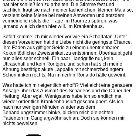
hat hier schließlich zu arbeiten. Die Stimme fest und
sachlich, fragt sie nach meiner lächerlichen, kleinen Malaise,
verzieht keine Miene bei meinen Antworten und trotzdem
vermeine ich stets die Frage im Raum zu spüren, was
jemand wie ich denn hier will. Im Krankenhaus.
Sofort komme ich mir wieder vor wie ein Scharlatan. Unter
diesen Vorzeichen hat die Liebe nicht die geringste Chance,
ihre Fäden aus giftiger Seide zu einem unentrinnbaren
Kokon tödlicher Zweisamkeit zu entspinnen. Überhaupt geht
nun alles sehr schnell. Ein paar Handgriffe nur, kein
Ultraschall und kein Röntgen, und schon hat sich meine
Ahnung bestätigt: akute Lappalie mit schmerzbedingtem
Schonhinken rechts. Na immerhin Ronaldo hätte geweint.
Was hatte ich mir eigentlich erhofft? Vielleicht eine genauere
Ansage über das Ausmaß des Schadens und die Dauer der
Heilung. Aber egal. Wenigstens habe ich so endlich mal
wieder ordentlich Krankenhausluft geschnuppert. Als ich
nach nur wenigen Minuten wieder aus dem
Behandlungszimmer hinke, blicken mich die echten
Patienten im Gang argwöhnisch an. Doch sie können mir
nichts beweisen.