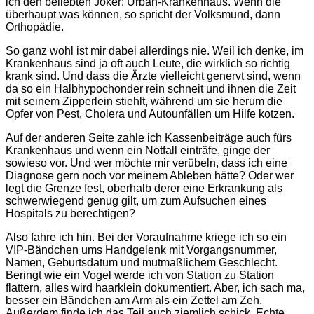
ich den beliebten Joker: Urban-Krankenhaus. Wenn die
überhaupt was können, so spricht der Volksmund, dann
Orthopädie.
So ganz wohl ist mir dabei allerdings nie. Weil ich denke, im
Krankenhaus sind ja oft auch Leute, die wirklich so richtig
krank sind. Und dass die Ärzte vielleicht genervt sind, wenn
da so ein Halbhypochonder rein schneit und ihnen die Zeit
mit seinem Zipperlein stiehlt, während um sie herum die
Opfer von Pest, Cholera und Autounfällen um Hilfe kotzen.
Auf der anderen Seite zahle ich Kassenbeiträge auch fürs
Krankenhaus und wenn ein Notfall einträfe, ginge der
sowieso vor. Und wer möchte mir verübeln, dass ich eine
Diagnose gern noch vor meinem Ableben hätte? Oder wer
legt die Grenze fest, oberhalb derer eine Erkrankung als
schwerwiegend genug gilt, um zum Aufsuchen eines
Hospitals zu berechtigen?
Also fahre ich hin. Bei der Voraufnahme kriege ich so ein
VIP-Bändchen ums Handgelenk mit Vorgangsnummer,
Namen, Geburtsdatum und mutmaßlichem Geschlecht.
Beringt wie ein Vogel werde ich von Station zu Station
flattern, alles wird haarklein dokumentiert. Aber, ich sach ma,
besser ein Bändchen am Arm als ein Zettel am Zeh.
Außerdem finde ich das Teil auch ziemlich schick. Echte