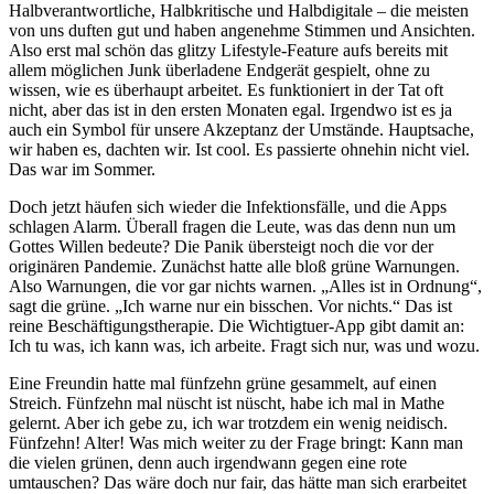
Halbverantwortliche, Halbkritische und Halbdigitale – die meisten
von uns duften gut und haben angenehme Stimmen und Ansichten.
Also erst mal schön das glitzy Lifestyle-Feature aufs bereits mit
allem möglichen Junk überladene Endgerät gespielt, ohne zu
wissen, wie es überhaupt arbeitet. Es funktioniert in der Tat oft
nicht, aber das ist in den ersten Monaten egal. Irgendwo ist es ja
auch ein Symbol für unsere Akzeptanz der Umstände. Hauptsache,
wir haben es, dachten wir. Ist cool. Es passierte ohnehin nicht viel.
Das war im Sommer.
Doch jetzt häufen sich wieder die Infektionsfälle, und die Apps
schlagen Alarm. Überall fragen die Leute, was das denn nun um
Gottes Willen bedeute? Die Panik übersteigt noch die vor der
originären Pandemie. Zunächst hatte alle bloß grüne Warnungen.
Also Warnungen, die vor gar nichts warnen. „Alles ist in Ordnung“,
sagt die grüne. „Ich warne nur ein bisschen. Vor nichts.“ Das ist
reine Beschäftigungstherapie. Die Wichtigtuer-App gibt damit an:
Ich tu was, ich kann was, ich arbeite. Fragt sich nur, was und wozu.
Eine Freundin hatte mal fünfzehn grüne gesammelt, auf einen
Streich. Fünfzehn mal nüscht ist nüscht, habe ich mal in Mathe
gelernt. Aber ich gebe zu, ich war trotzdem ein wenig neidisch.
Fünfzehn! Alter! Was mich weiter zu der Frage bringt: Kann man
die vielen grünen, denn auch irgendwann gegen eine rote
umtauschen? Das wäre doch nur fair, das hätte man sich erarbeitet