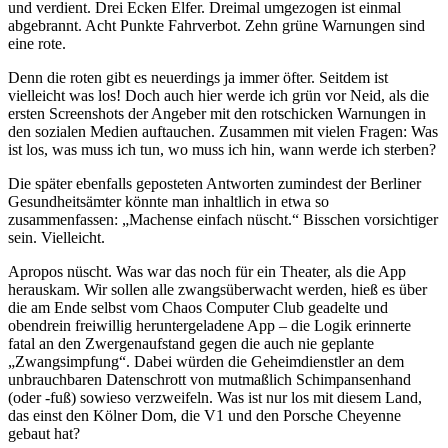
und verdient. Drei Ecken Elfer. Dreimal umgezogen ist einmal
abgebrannt. Acht Punkte Fahrverbot. Zehn grüne Warnungen sind
eine rote.
Denn die roten gibt es neuerdings ja immer öfter. Seitdem ist
vielleicht was los! Doch auch hier werde ich grün vor Neid, als die
ersten Screenshots der Angeber mit den rotschicken Warnungen in
den sozialen Medien auftauchen. Zusammen mit vielen Fragen: Was
ist los, was muss ich tun, wo muss ich hin, wann werde ich sterben?
Die später ebenfalls geposteten Antworten zumindest der Berliner
Gesundheitsämter könnte man inhaltlich in etwa so
zusammenfassen: „Machense einfach nüscht.“ Bisschen vorsichtiger
sein. Vielleicht.
Apropos nüscht. Was war das noch für ein Theater, als die App
herauskam. Wir sollen alle zwangsüberwacht werden, hieß es über
die am Ende selbst vom Chaos Computer Club geadelte und
obendrein freiwillig heruntergeladene App – die Logik erinnerte
fatal an den Zwergenaufstand gegen die auch nie geplante
„Zwangsimpfung“. Dabei würden die Geheimdienstler an dem
unbrauchbaren Datenschrott von mutmaßlich Schimpansenhand
(oder -fuß) sowieso verzweifeln. Was ist nur los mit diesem Land,
das einst den Kölner Dom, die V1 und den Porsche Cheyenne
gebaut hat?