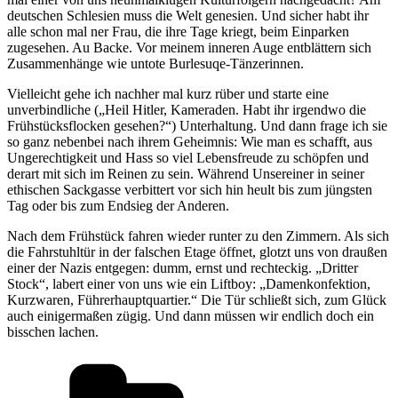
deutschen Schlesien muss die Welt genesien. Und sicher habt ihr
alle schon mal ner Frau, die ihre Tage kriegt, beim Einparken
zugesehen. Au Backe. Vor meinem inneren Auge entblättern sich
Zusammenhänge wie untote Burlesuqe-Tänzerinnen.
Vielleicht gehe ich nachher mal kurz rüber und starte eine
unverbindliche („Heil Hitler, Kameraden. Habt ihr irgendwo die
Frühstücksflocken gesehen?“) Unterhaltung. Und dann frage ich sie
so ganz nebenbei nach ihrem Geheimnis: Wie man es schafft, aus
Ungerechtigkeit und Hass so viel Lebensfreude zu schöpfen und
derart mit sich im Reinen zu sein. Während Unsereiner in seiner
ethischen Sackgasse verbittert vor sich hin heult bis zum jüngsten
Tag oder bis zum Endsieg der Anderen.
Nach dem Frühstück fahren wieder runter zu den Zimmern. Als sich
die Fahrstuhltür in der falschen Etage öffnet, glotzt uns von draußen
einer der Nazis entgegen: dumm, ernst und rechteckig. „Dritter
Stock“, labert einer von uns wie ein Liftboy: „Damenkonfektion,
Kurzwaren, Führerhauptquartier.“ Die Tür schließt sich, zum Glück
auch einigermaßen zügig. Und dann müssen wir endlich doch ein
bisschen lachen.