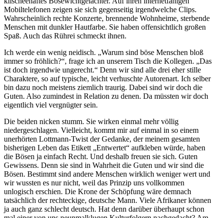
klischeehaftes Bösewichtgelächter. Auf ihren internetfähigen
Mobiltelefonen zeigen sie sich gegenseitig irgendwelche Clips.
Wahrscheinlich rechte Konzerte, brennende Wohnheime, sterbende
Menschen mit dunkler Hautfarbe. Sie haben offensichtlich großen
Spaß. Auch das Rührei schmeckt ihnen.
Ich werde ein wenig neidisch. „Warum sind böse Menschen bloß
immer so fröhlich?“, frage ich an unserem Tisch die Kollegen. „Das
ist doch irgendwie ungerecht.“ Denn wir sind alle drei eher stille
Charaktere, so auf typische, leicht verhuschte Autorenart. Ich selber
bin dazu noch meistens ziemlich traurig. Dabei sind wir doch die
Guten. Also zumindest in Relation zu denen. Da müssten wir doch
eigentlich viel vergnügter sein.
Die beiden nicken stumm. Sie wirken einmal mehr völlig
niedergeschlagen. Vielleicht, kommt mir auf einmal in so einem
unerhörten Lottmann-Twist der Gedanke, der meinem gesamten
bisherigen Leben das Etikett „Entwertet“ aufkleben würde, haben
die Bösen ja einfach Recht. Und deshalb freuen sie sich. Guten
Gewissens. Denn sie sind in Wahrheit die Guten und wir sind die
Bösen. Bestimmt sind andere Menschen wirklich weniger wert und
wir wussten es nur nicht, weil das Prinzip uns vollkommen
unlogisch erschien. Die Krone der Schöpfung wäre demnach
tatsächlich der rechteckige, deutsche Mann. Viele Afrikaner können
ja auch ganz schlecht deutsch. Hat denn darüber überhaupt schon
mal einer von uns neunmalklugen Kulturfolgern nachgedacht? Am