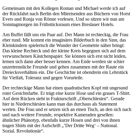
Gemeinsam mit den Kollegen Roman und Michael werde ich auf
der Rückfahrt nach Berlin den Mitreisenden aus Büchern von Horst
Evers und Ronja von Rönne vorlesen. Und so sitzen wir nun am
Sonntagmorgen im Frühstücksraum eines Breslauer Hotels.
Am Buffet fällt uns ein Paar auf. Der Mann ist rechteckig, die Frau
eher rund. Mir kommt ein imaginäres Bilderbuch in den Sinn, das
Kleinkindern spielerisch die Wunder der Geometrie näher bringt:
Das kleine Rechteck und der kleine Kreis begegnen sich auf dem
verwunschenen Kästchenpapier. Sie können sich erst nicht leiden,
lernen sich dann aber besser kennen. Am Ende werden sie schier
unzertrennliche Freunde und gehen zusammen mit der Raute ein
Dreiecksverhältnis ein. Die Geschichte ist obendrein ein Lehrstück
für Vielfalt, Toleranz und gegen Vorurteile.
Der rechteckige Mann hat einen quadratischen Kopf mit ungesund
roter Gesichtsfarbe. Er trägt eine kurze Hose und ein graues T-Shirt.
Auf dem Rücken steht in Frakturschrift „Oberschlesien“. Gerade
hier in Niederschlesien kann man das durchaus als Statement
werten. Die Frau und er setzen sich an einen Tisch, an den sich nach
und nach weitere Freunde, respektive Kameraden gesellen:
ähnlicher Phänotyp, ebenfalls kurze Hosen und drei von ihnen
tragen Shirts mit der Aufschrift „’Der Dritte Weg‘ – National.
Sozial. Revolutionär“.