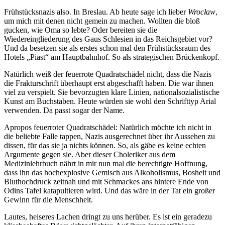
Frühstücksnazis also. In Breslau. Ab heute sage ich lieber
Wrocław
,
um mich mit denen nicht gemein zu machen. Wollten die bloß
gucken, wie Oma so lebte? Oder bereiten sie die
Wiedereingliederung des Gaus Schlesien in das Reichsgebiet vor?
Und da besetzen sie als erstes schon mal den Frühstücksraum des
Hotels „Piast“ am Hauptbahnhof. So als strategischen Brückenkopf.
Natürlich weiß der feuerrote Quadratschädel nicht, dass die Nazis
die Frakturschrift überhaupt erst abgeschafft haben. Die war ihnen
viel zu verspielt. Sie bevorzugten klare Linien, nationalsozialistische
Kunst am Buchstaben. Heute würden sie wohl den Schrifttyp Arial
verwenden. Da passt sogar der Name.
Apropos feuerroter Quadratschädel: Natürlich möchte ich nicht in
die beliebte Falle tappen, Nazis ausgerechnet über ihr Aussehen zu
dissen, für das sie ja nichts können. So, als gäbe es keine echten
Argumente gegen sie. Aber dieser Choleriker aus dem
Medizinlehrbuch nährt in mir nun mal die berechtigte Hoffnung,
dass ihn das hochexplosive Gemisch aus Alkoholismus, Bosheit und
Bluthochdruck zeitnah und mit Schmackes ans hintere Ende von
Odins Tafel katapultieren wird. Und das wäre in der Tat ein großer
Gewinn für die Menschheit.
Lautes, heiseres Lachen dringt zu uns herüber. Es ist ein geradezu